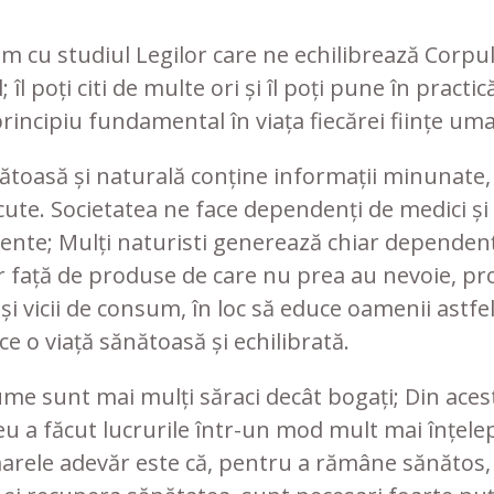
 cu studiul Legilor care ne echilibrează Corpu
l; îl poți citi de multe ori și îl poți pune în practi
rincipiu fundamental în viața fiecărei ființe um
ătoasă și naturală conține informații minunate,
ute. Societatea ne face dependenți de medici și
nte; Mulți naturisti generează chiar dependenț
lor față de produse de care nu prea au nevoie, 
 și vicii de consum, în loc să educe oamenii astfel
e o viață sănătoasă și echilibrată.
lume sunt mai mulți săraci decât bogați; Din aces
 a făcut lucrurile într-un mod mult mai înțelep
arele adevăr este că, pentru a rămâne sănătos, 