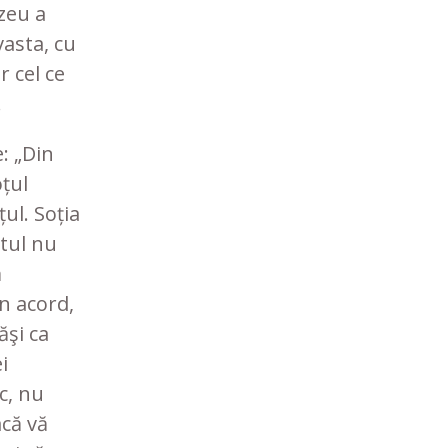
zeu a
vasta, cu
r cel ce
.
: „Din
oțul
țul. Soția
atul nu
ă
n acord,
ăşi ca
i
c, nu
acă vă