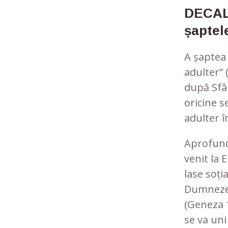
DECAL
șaptel
A șaptea
adulter” 
după Sfân
oricine s
adulter în
Aprofundâ
venit la 
lase soția
Dumnezeu,
(Geneza 1
se va uni