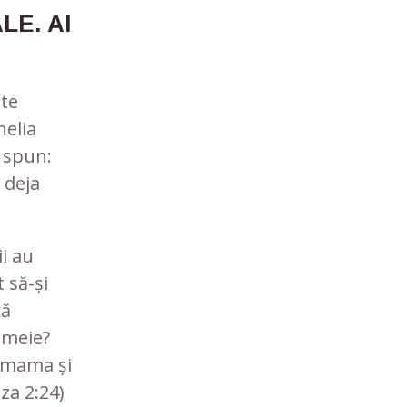
LE. Al
ite
helia
ă spun:
 deja
i au
t să-și
că
emeie?
i mama și
eza 2:24)