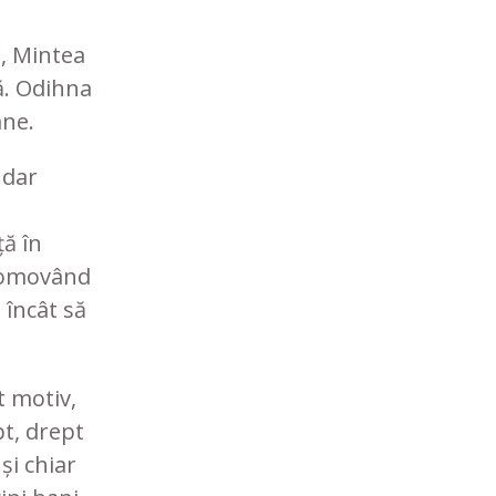
l, Mintea
că. Odihna
ane.
 dar
ă în
promovând
 încât să
t motiv,
t, drept
și chiar