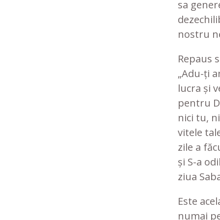
sa gener
dezechil
nostru ne
Repaus s
„Adu-ți a
lucra și 
pentru D
nici tu, n
vitele tal
zile a fă
și S-a o
ziua Sabat
Este acel
numai pe