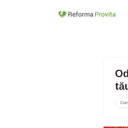
Od
tă
Cur