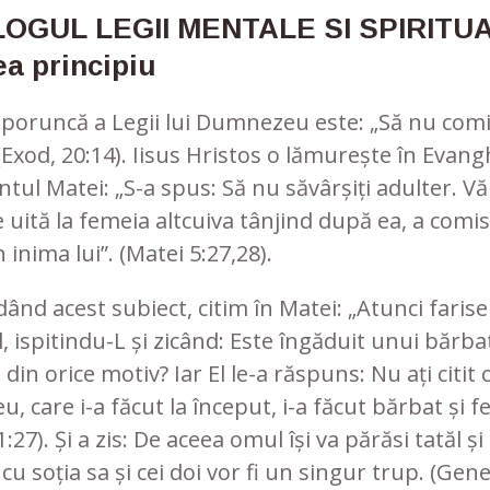
OGUL LEGII MENTALE SI SPIRITUA
ea principiu
 poruncă a Legii lui Dumnezeu este: „Să nu com
(Exod, 20:14). Iisus Hristos o lămurește în Evang
tul Matei: „S-a spus: Să nu săvârșiți adulter. V
e uită la femeia altcuiva tânjind după ea, a comis
 inima lui”. (Matei 5:27,28).
nd acest subiect, citim în Matei: „Atunci farisei
El, ispitindu-L și zicând: Este îngăduit unui bărba
 din orice motiv? Iar El le-a răspuns: Nu ați citit 
 care i-a făcut la început, i-a făcut bărbat și f
:27). Și a zis: De aceea omul își va părăsi tatăl ș
 cu soția sa și cei doi vor fi un singur trup. (Gen