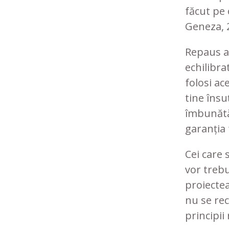
făcut pe 
Geneza, 2
Repaus an
echilibra
folosi ac
tine însuț
îmbunătăț
garanția 
Cei care 
vor trebu
proiectea
nu se re
principii