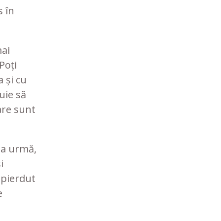
s în
mai
Poți
 și cu
buie să
are sunt
la urmă,
i
 pierdut
e