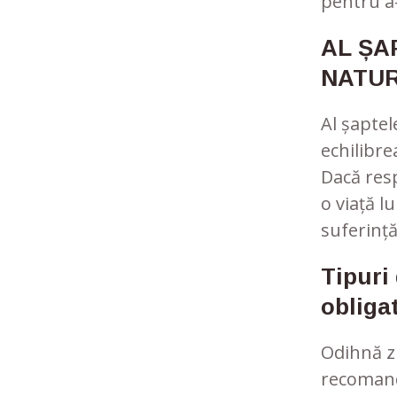
pentru a-
AL ȘA
NATUR
Al șaptel
echilibre
Dacă resp
o viață lu
suferință
Tipuri 
obligat
Odihnă zi
recomanda