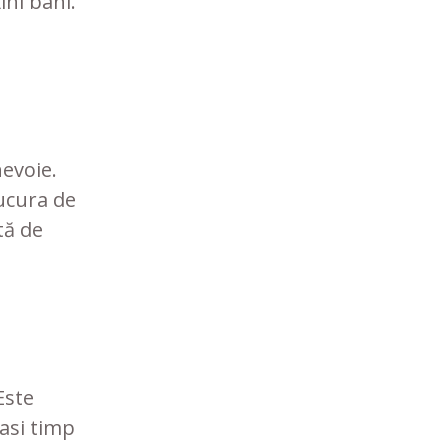
ini bani.
evoie.
ucura de
tă de
Este
asi timp