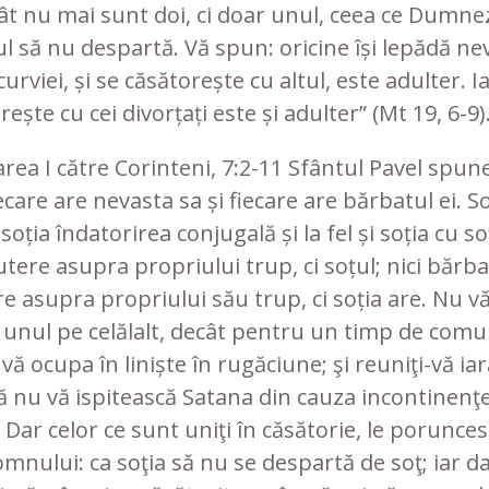
cât nu mai sunt doi, ci doar unul, ceea ce Dumne
l să nu despartă. Vă spun: oricine își lepădă ne
urviei, și se căsătorește cu altul, este adulter. Ia
rește cu cei divorțați este și adulter” (Mt 19, 6-9)
area I către Corinteni, 7:2-11 Sfântul Pavel spune
iecare are nevasta sa și fiecare are bărbatul ei. S
soția îndatorirea conjugală și la fel și soția cu so
tere asupra propriului trup, ci soțul; nici bărb
e asupra propriului său trup, ci soția are. Nu v
 unul pe celălalt, decât pentru un timp de comu
vă ocupa în liniște în rugăciune; şi reuniţi-vă iar
ă nu vă ispitească Satana din cauza incontinenţe
Dar celor ce sunt uniţi în căsătorie, le porunces
omnului: ca soţia să nu se despartă de soţ; iar d