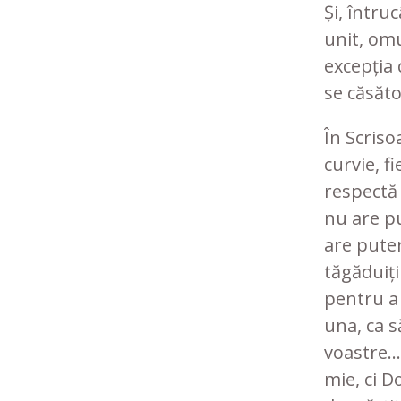
Și, întru
unit, omu
excepția c
se căsăto
În Scriso
curvie, f
respectă 
nu are pu
are puter
tăgăduiți
pentru a 
una, ca s
voastre… 
mie, ci D