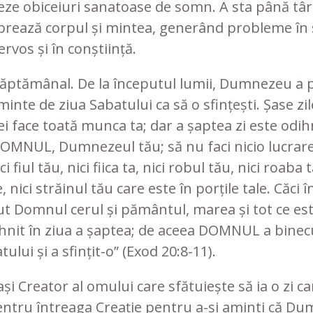
eze obiceiuri sanatoase de somn. A sta până târ
ibrează corpul și mintea, generând probleme în
rvos și în conștiință.
ăptămânal. De la începutul lumii, Dumnezeu a p
minte de ziua Sabatului ca să o sfințești. Șase zil
vei face toată munca ta; dar a șaptea zi este odi
OMNUL, Dumnezeul tău; să nu faci nicio lucrare 
ici fiul tău, nici fiica ta, nici robul tău, nici roaba t
e, nici străinul tău care este în porțile tale. Căci 
cut Domnul cerul și pământul, marea și tot ce est
dihnit în ziua a șaptea; de aceea DOMNUL a bine
ului și a sfințit-o” (Exod 20:8-11).
ași Creator al omului care sfătuiește să ia o zi ca
ntru întreaga Creație pentru a-și aminti că D