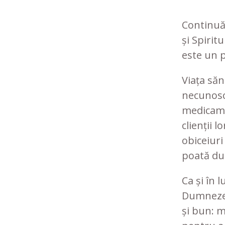
Continuăm
și Spiritu
este un p
Viața săn
necunosc
medicame
clienții 
obiceiuri
poată duc
Ca și în 
Dumnezeu
și bun: m