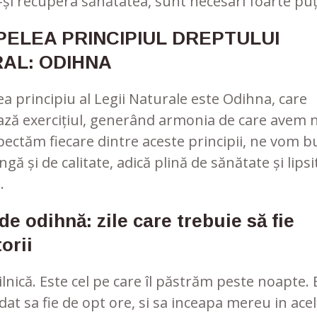
și recupera sănătatea, sunt necesari foarte puț
PELEA PRINCIPIUL DREPTULUI
AL: ODIHNA
ea principiu al Legii Naturale este Odihna, care
ază exercițiul, generând armonia de care avem n
ectăm fiecare dintre aceste principii, ne vom b
ngă și de calitate, adică plină de sănătate și lipsi
.
de odihnă: zile care trebuie să fie
orii
lnică. Este cel pe care îl păstrăm peste noapte. 
t sa fie de opt ore, si sa inceapa mereu in acel