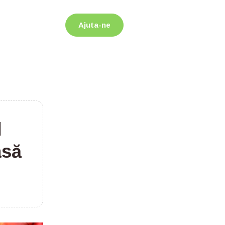
Ajuta-ne
l
asă