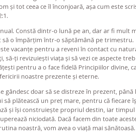
om și tot ceea ce îl înconjoară, așa cum este scri
:1.
ual. Constă dintr-o lună pe an, dar ar fi mult 
t să o împărțim într-o săptămână pe trimestru. 
este vacanțe pentru a reveni în contact cu natura
i, să-ți revizuiești viața și să vezi ce aspecte tre
ești pentru a o face fidelă Principiilor divine, c
fericirii noastre prezente și eterne.
se gândesc doar să se distreze în prezent, până 
i să plătească un preț mare, pentru că fiecare îș
ză și își construiește propriul destin, iar timpul
cuperează niciodată. Dacă facem din toate acest
 rutina noastră, vom avea o viață mai sănătoasă.