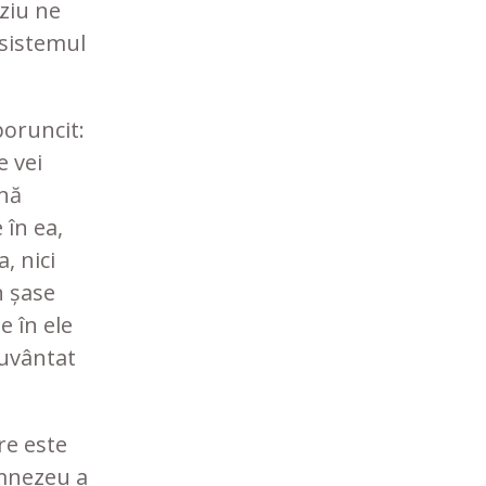
ziu ne
 sistemul
oruncit:
e vei
hnă
în ea,
a, nici
în șase
e în ele
cuvântat
re este
umnezeu a