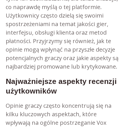
co naprawdę myślą o tej platformie.
Użytkownicy często dzielą się swoimi
spostrzeżeniami na temat jakości gier,
interfejsu, obsługi klienta oraz metod
płatności. Przyjrzymy się również, jak te
opinie mogą wpłynąć na przyszłe decyzje
potencjalnych graczy oraz jakie aspekty są
najbardziej promowane lub krytykowane.
Najważniejsze aspekty recenzji
użytkowników
Opinie graczy często koncentrują się na
kilku kluczowych aspektach, które
wpływają na ogólne postrzeganie Vox