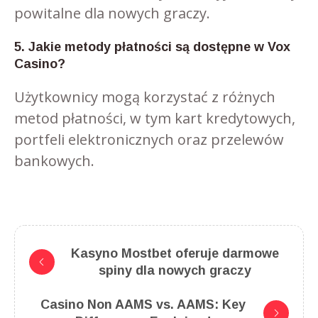
powitalne dla nowych graczy.
5. Jakie metody płatności są dostępne w Vox
Casino?
Użytkownicy mogą korzystać z różnych
metod płatności, w tym kart kredytowych,
portfeli elektronicznych oraz przelewów
bankowych.
Kasyno Mostbet oferuje darmowe
spiny dla nowych graczy
Casino Non AAMS vs. AAMS: Key