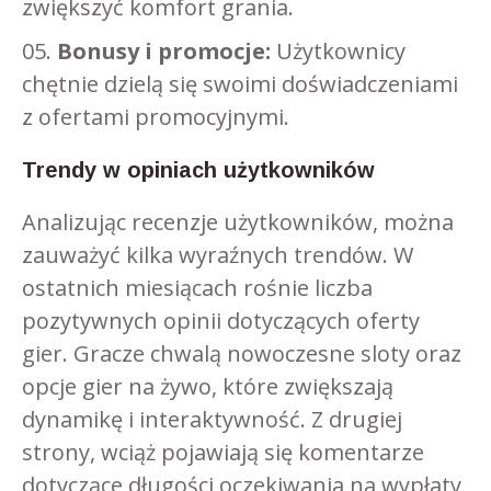
zwiększyć komfort grania.
Bonusy i promocje:
Użytkownicy
chętnie dzielą się swoimi doświadczeniami
z ofertami promocyjnymi.
Trendy w opiniach użytkowników
Analizując recenzje użytkowników, można
zauważyć kilka wyraźnych trendów. W
ostatnich miesiącach rośnie liczba
pozytywnych opinii dotyczących oferty
gier. Gracze chwalą nowoczesne sloty oraz
opcje gier na żywo, które zwiększają
dynamikę i interaktywność. Z drugiej
strony, wciąż pojawiają się komentarze
dotyczące długości oczekiwania na wypłaty,