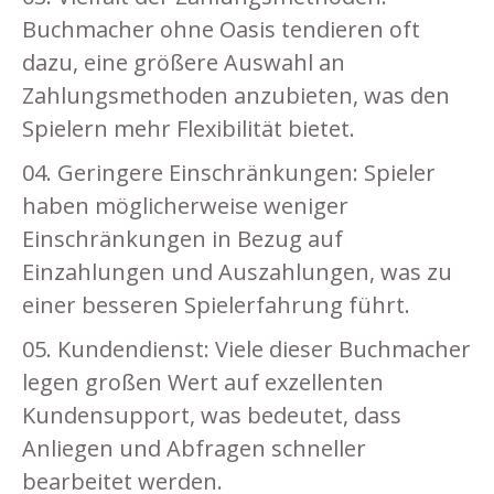
Buchmacher ohne Oasis tendieren oft
dazu, eine größere Auswahl an
Zahlungsmethoden anzubieten, was den
Spielern mehr Flexibilität bietet.
Geringere Einschränkungen: Spieler
haben möglicherweise weniger
Einschränkungen in Bezug auf
Einzahlungen und Auszahlungen, was zu
einer besseren Spielerfahrung führt.
Kundendienst: Viele dieser Buchmacher
legen großen Wert auf exzellenten
Kundensupport, was bedeutet, dass
Anliegen und Abfragen schneller
bearbeitet werden.