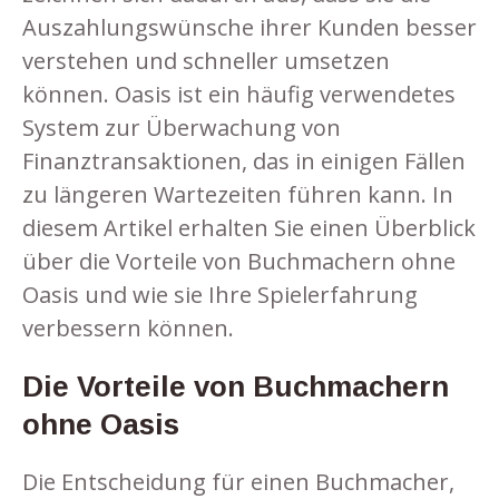
Auszahlungswünsche ihrer Kunden besser
verstehen und schneller umsetzen
können. Oasis ist ein häufig verwendetes
System zur Überwachung von
Finanztransaktionen, das in einigen Fällen
zu längeren Wartezeiten führen kann. In
diesem Artikel erhalten Sie einen Überblick
über die Vorteile von Buchmachern ohne
Oasis und wie sie Ihre Spielerfahrung
verbessern können.
Die Vorteile von Buchmachern
ohne Oasis
Die Entscheidung für einen Buchmacher,