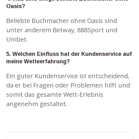
Oasis?
Beliebte Buchmacher ohne Oasis sind
unter anderem Betway, 888Sport und
Unibet.
5. Welchen Einfluss hat der Kundenservice auf
meine Wetteerfahrung?
Ein guter Kundenservice ist entscheidend,
da er bei Fragen oder Problemen hilft und
somit das gesamte Wett-Erlebnis
angenehm gestaltet.