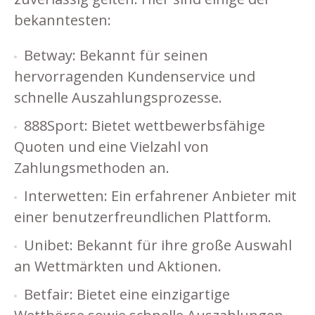
bekanntesten:
Betway: Bekannt für seinen
hervorragenden Kundenservice und
schnelle Auszahlungsprozesse.
888Sport: Bietet wettbewerbsfähige
Quoten und eine Vielzahl von
Zahlungsmethoden an.
Interwetten: Ein erfahrener Anbieter mit
einer benutzerfreundlichen Plattform.
Unibet: Bekannt für ihre große Auswahl
an Wettmärkten und Aktionen.
Betfair: Bietet eine einzigartige