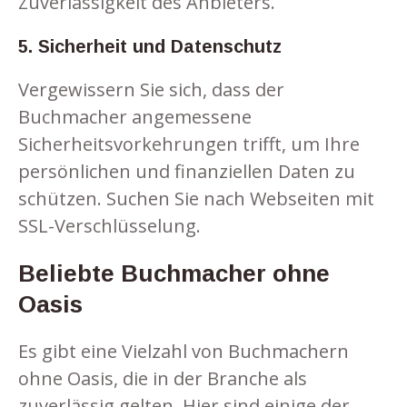
Zuverlässigkeit des Anbieters.
5. Sicherheit und Datenschutz
Vergewissern Sie sich, dass der
Buchmacher angemessene
Sicherheitsvorkehrungen trifft, um Ihre
persönlichen und finanziellen Daten zu
schützen. Suchen Sie nach Webseiten mit
SSL-Verschlüsselung.
Beliebte Buchmacher ohne
Oasis
Es gibt eine Vielzahl von Buchmachern
ohne Oasis, die in der Branche als
zuverlässig gelten. Hier sind einige der