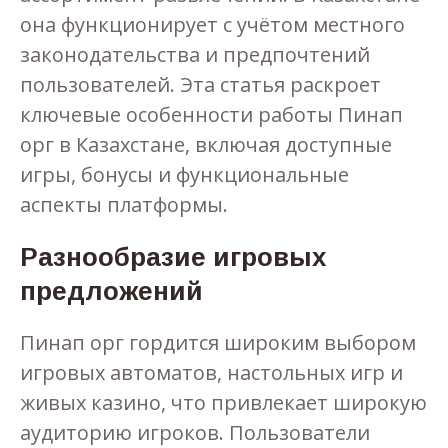
она функционирует с учётом местного
законодательства и предпочтений
пользователей. Эта статья раскроет
ключевые особенности работы Пинап
орг в Казахстане, включая доступные
игры, бонусы и функциональные
аспекты платформы.
Разнообразие игровых
предложений
Пинап орг гордится широким выбором
игровых автоматов, настольных игр и
живых казино, что привлекает широкую
аудиторию игроков. Пользователи