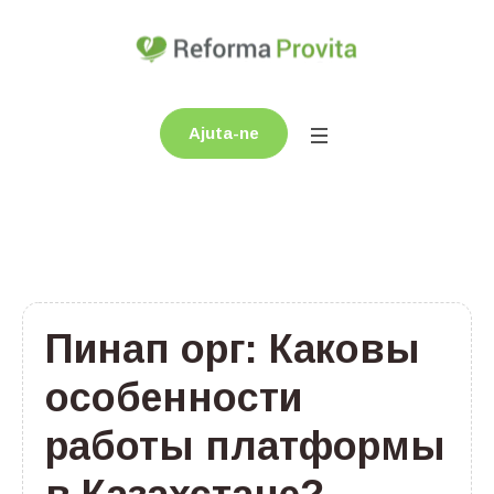
Ajuta-ne
Пинап орг: Каковы
особенности
работы платформы