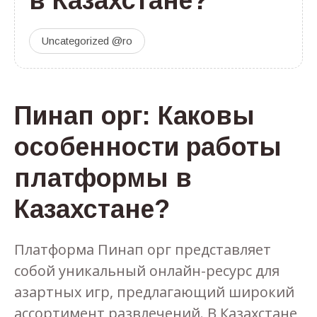
в Казахстане?
Uncategorized @ro
Пинап орг: Каковы
особенности работы
платформы в
Казахстане?
Платформа Пинап орг представляет
собой уникальный онлайн-ресурс для
азартных игр, предлагающий широкий
ассортимент развлечений. В Казахстане