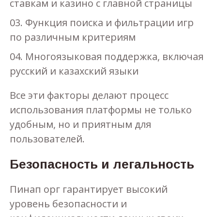
ставкам и казино с главной страницы
Функция поиска и фильтрации игр
по различным критериям
Многоязыковая поддержка, включая
русский и казахский языки
Все эти факторы делают процесс
использования платформы не только
удобным, но и приятным для
пользователей.
Безопасность и легальность
Пинап орг гарантирует высокий
уровень безопасности и