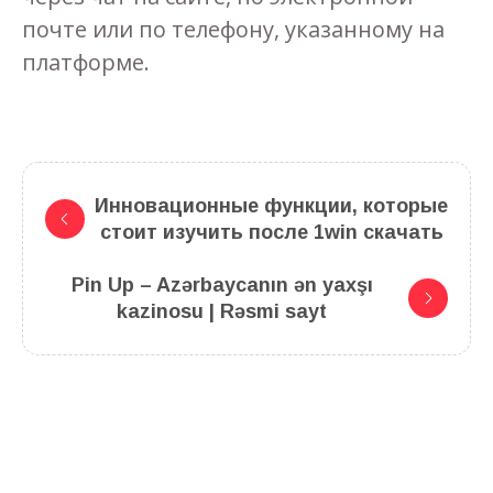
почте или по телефону, указанному на
платформе.
Инновационные функции, которые
стоит изучить после 1win скачать
Pin Up – Azərbaycanın ən yaxşı
kazinosu | Rəsmi sayt