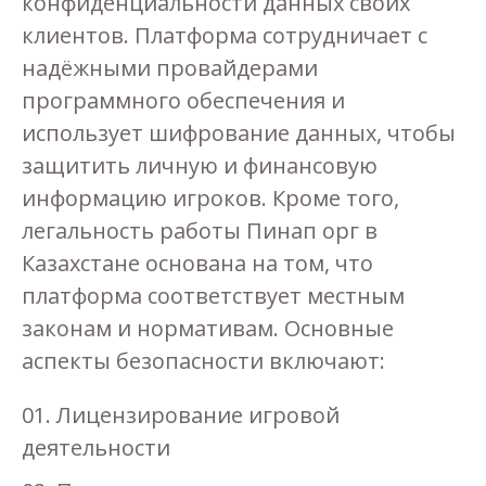
конфиденциальности данных своих
клиентов. Платформа сотрудничает с
надёжными провайдерами
программного обеспечения и
использует шифрование данных, чтобы
защитить личную и финансовую
информацию игроков. Кроме того,
легальность работы Пинап орг в
Казахстане основана на том, что
платформа соответствует местным
законам и нормативам. Основные
аспекты безопасности включают:
Лицензирование игровой
деятельности