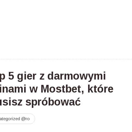
p 5 gier z darmowymi
inami w Mostbet, które
sisz spróbować
ategorized @ro