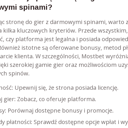
wymi spinami?
ąc stronę do gier z darmowymi spinami, warto 
 kilka kluczowych kryteriów. Przede wszystkim,
, czy platforma jest legalna i posiada odpowie
. Również istotne są oferowane bonusy, metod pł
rcie klienta. W szczególności, Mostbet wyróżni
ięki szerokiej gamie gier oraz możliwościom uz
ch spinów.
ność: Upewnij się, że strona posiada licencję.
j gier: Zobacz, co oferuje platforma.
y: Porównaj dostępne bonusy i promocje.
y płatności: Sprawdź dostępne opcje wpłat i wy