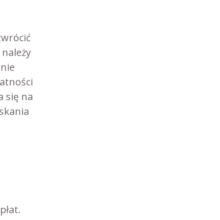
zwrócić
 należy
dnie
atności
a się na
yskania
płat.