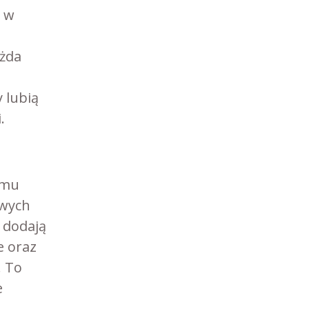
ę w
ażda
y lubią
.
emu
owych
 dodają
e oraz
. To
e