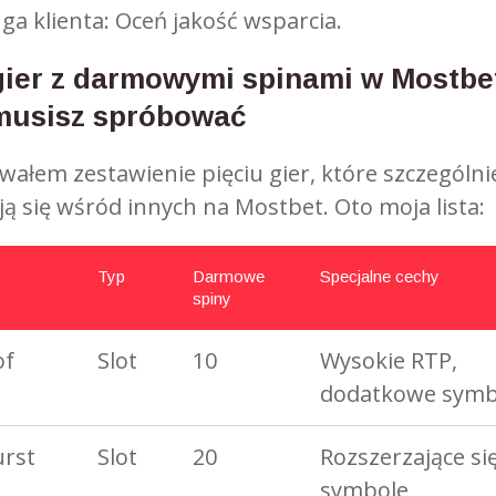
ga klienta: Oceń jakość wsparcia.
gier z darmowymi spinami w Mostbe
musisz spróbować
wałem zestawienie pięciu gier, które szczególni
ą się wśród innych na Mostbet. Oto moja lista:
Typ
Darmowe
Specjalne cechy
spiny
of
Slot
10
Wysokie RTP,
dodatkowe symb
urst
Slot
20
Rozszerzające si
symbole