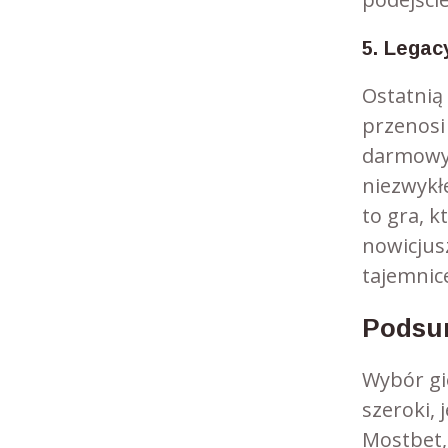
5. Legac
Ostatnią 
przenosi
darmowyc
niezwykłe
to gra, k
nowicjus
tajemnice
Podsu
Wybór gi
szeroki,
Mostbet,