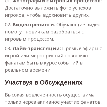
Фотографии с игровых процессов:
Достаточно выложить фото успехов
игроков, чтобы вдохновить других.
Видеотренинги:
Обучающие видео
помогут новичкам разобраться с
игровым процессом.
Лайв-трансляции:
Прямые эфиры с
игрой или мероприятий позволяют
фанатам быть в курсе событий в
реальном времени.
Участвуя в Обсуждениях
Высокая вовлеченность осуществима
только через активное участие фанатов.