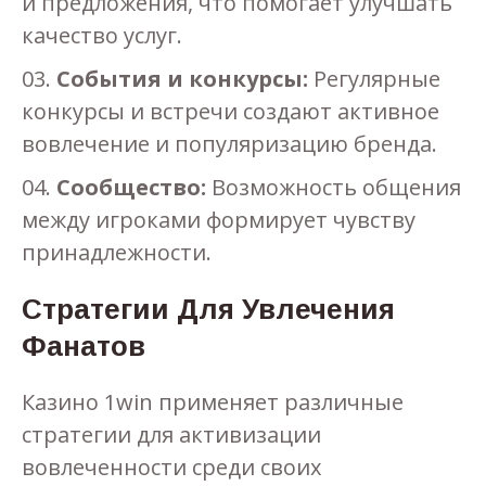
и предложения, что помогает улучшать
качество услуг.
События и конкурсы:
Регулярные
конкурсы и встречи создают активное
вовлечение и популяризацию бренда.
Сообщество:
Возможность общения
между игроками формирует чувству
принадлежности.
Стратегии Для Увлечения
Фанатов
Казино 1win применяет различные
стратегии для активизации
вовлеченности среди своих