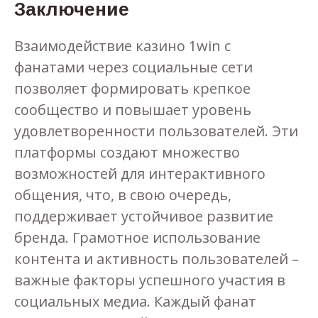
Заключение
Взаимодействие казино 1win с
фанатами через социальные сети
позволяет формировать крепкое
сообщество и повышает уровень
удовлетворенности пользователей. Эти
платформы создают множество
возможностей для интерактивного
общения, что, в свою очередь,
поддерживает устойчивое развитие
бренда. Грамотное использование
контента и активность пользователей –
важные факторы успешного участия в
социальных медиа. Каждый фанат