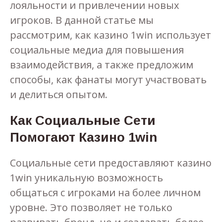
лояльности и привлечении новых
игроков. В данной статье мы
рассмотрим, как казино 1win использует
социальные медиа для повышения
взаимодействия, а также предложим
способы, как фанаты могут участвовать
и делиться опытом.
Как Социальные Сети
Помогают Казино 1win
Социальные сети предоставляют казино
1win уникальную возможность
общаться с игроками на более личном
уровне. Это позволяет не только