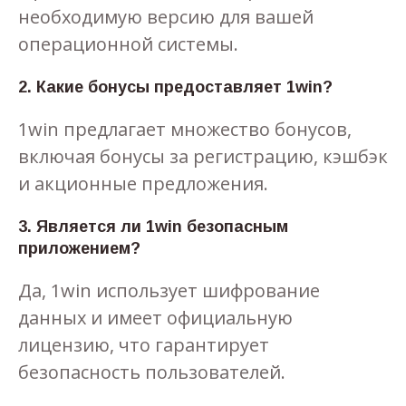
необходимую версию для вашей
операционной системы.
2. Какие бонусы предоставляет 1win?
1win предлагает множество бонусов,
включая бонусы за регистрацию, кэшбэк
и акционные предложения.
3. Является ли 1win безопасным
приложением?
Да, 1win использует шифрование
данных и имеет официальную
лицензию, что гарантирует
безопасность пользователей.