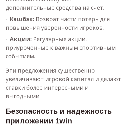
дополнительные средства на счет.
Кэшбэк:
Возврат части потерь для
повышения уверенности игроков.
Акции:
Регулярные акции,
приуроченные к важным спортивным
событиям.
Эти предложения существенно
увеличивают игровой капитал и делают
ставки более интересными и
выгодными.
Безопасность и надежность
приложении 1win