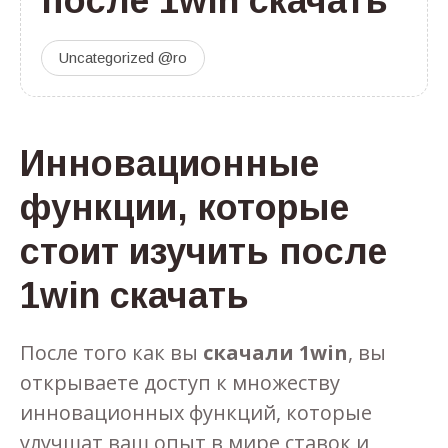
после 1win скачать
Uncategorized @ro
Инновационные
функции, которые
стоит изучить после
1win скачать
После того как вы
скачали 1win
, вы
открываете доступ к множеству
инновационных функций, которые
улучшат ваш опыт в мире ставок и