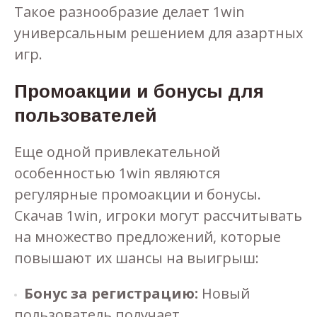
Такое разнообразие делает 1win
универсальным решением для азартных
игр.
Промоакции и бонусы для
пользователей
Еще одной привлекательной
особенностью 1win являются
регулярные промоакции и бонусы.
Скачав 1win, игроки могут рассчитывать
на множество предложений, которые
повышают их шансы на выигрыш:
Бонус за регистрацию:
Новый
пользователь получает