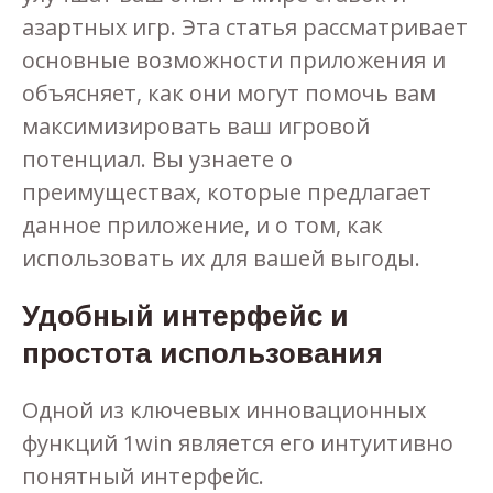
азартных игр. Эта статья рассматривает
основные возможности приложения и
объясняет, как они могут помочь вам
максимизировать ваш игровой
потенциал. Вы узнаете о
преимуществах, которые предлагает
данное приложение, и о том, как
использовать их для вашей выгоды.
Удобный интерфейс и
простота использования
Одной из ключевых инновационных
функций 1win является его интуитивно
понятный интерфейс.