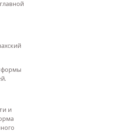
 главной
захский
атформы
й.
ти и
форма
много