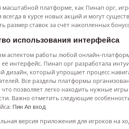
й масштабной платформе, как Пинап орг, иг
 всегда в курсе новых акций и могут сущест
ь размер ставок за счёт накопленных бонус
тво использования интерфейса
м аспектом работы любой онлайн-платфор
я её интерфейс. Пинап орг разработала инту
й дизайн, который упрощает процесс навиг
ателей. Все разделы платформы организова
, что позволяет легко находить нужные игры
сти. Важно отметить следующие особенност
йса:
Пин Ап вход
льная версия приложения для игроков на хо