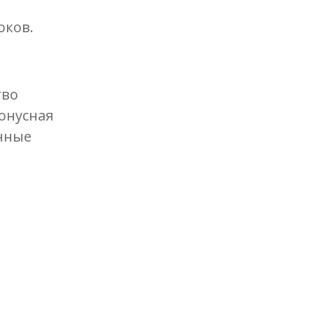
оков.
тво
Бонусная
янные