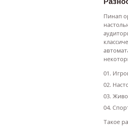
Разно
Пинап о
настоль
аудитор
классич
автомат
некотор
Игро
Насто
Живо
Спор
Такое р