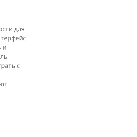
ости для
нтерфейс
 и
ель
грать с
ают