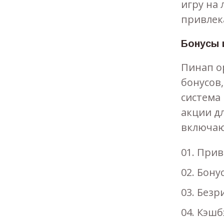
игру на 
привлек
Бонусы 
Пинап о
бонусов,
система
акции д
включаю
Прив
Бону
Безр
Кэшб