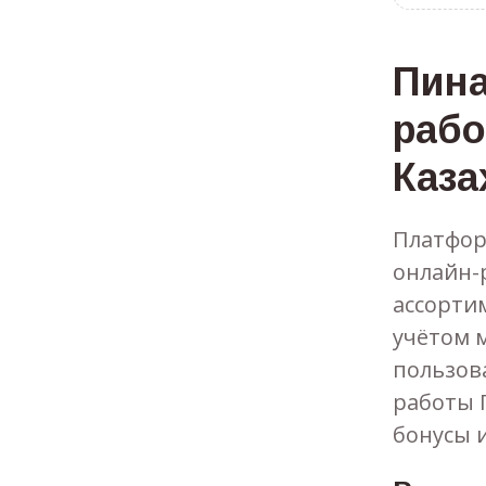
Пина
раб
Каза
Платфор
онлайн-
ассорти
учётом 
пользов
работы 
бонусы 