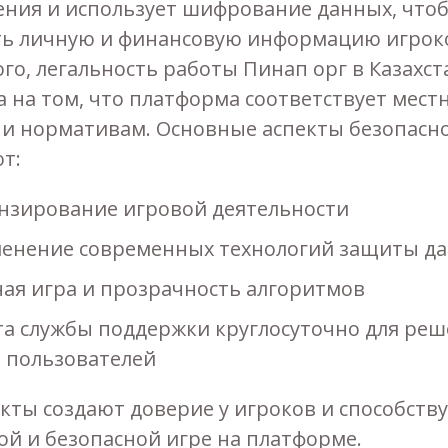
ения и использует шифрование данных, что
ь личную и финансовую информацию игрок
го, легальность работы Пинап орг в Казахст
а на том, что платформа соответствует мес
 и нормативам. Основные аспекты безопасн
т:
нзирование игровой деятельности
енение современных технологий защиты д
ная игра и прозрачность алгоритмов
та службы поддержки круглосуточно для ре
 пользователей
екты создают доверие у игроков и способств
ой и безопасной игре на платформе.