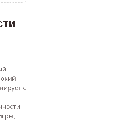
сти
ый
рокий
нирует с
нности
игры,