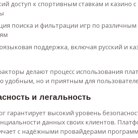
ий доступ к спортивным ставкам и казино с
цы
ция поиска и фильтрации игр по различным
иям
оязыковая поддержка, включая русский и ка
 факторы делают процесс использования пл
ко удобным, но и приятным для пользователе
асность и легальность
рг гарантирует высокий уровень безопаснос
нциальности данных своих клиентов. Плат
ичает с надёжными провайдерами програм